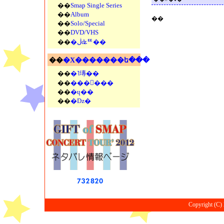
��
Smap Single Series
��
Album
��
��
Solo/Special
��
DVD/VHS
��
�ڶʥꥹ��
��
�Х�������ե���
��
�˥塼��
��
���󥵡���
��
�ɥ��
��
�ǲ�
Copyright (C) 