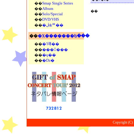
��
Smap Single Series
��
Album
��
��
Solo/Special
��
DVD/VHS
��
�ڶʥꥹ��
��
�Х�������ե���
��
�˥塼��
��
���󥵡���
��
�ɥ��
��
�ǲ�
Copyright (C) 