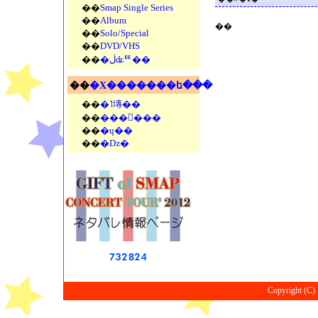
��
Smap Single Series
��
Album
��
��
Solo/Special
��
DVD/VHS
��
�ڶʥꥹ��
��
�Х�������ե���
��
�˥塼��
��
���󥵡���
��
�ɥ��
��
�ǲ�
Copyright (C) 